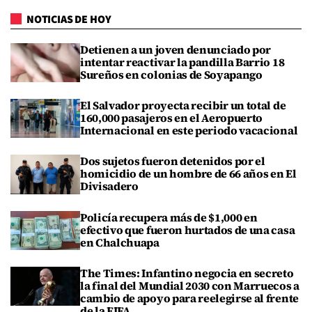
NOTICIAS DE HOY
Detienen a un joven denunciado por
intentar reactivar la pandilla Barrio 18
Sureños en colonias de Soyapango
El Salvador proyecta recibir un total de
160,000 pasajeros en el Aeropuerto
Internacional en este periodo vacacional
Dos sujetos fueron detenidos por el
homicidio de un hombre de 66 años en El
Divisadero
Policía recupera más de $1,000 en
efectivo que fueron hurtados de una casa
en Chalchuapa
The Times: Infantino negocia en secreto
la final del Mundial 2030 con Marruecos a
cambio de apoyo para reelegirse al frente
de la FIFA