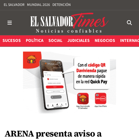
EL SALVADOR
MUNDIAL 2026
DETENCIÓN
SUCESOS
POLÍTICA
SOCIAL
JUDICIALES
NEGOCIOS
INTERNA
ARENA presenta aviso a