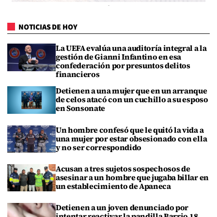
NOTICIAS DE HOY
La UEFA evalúa una auditoría integral a la
gestión de Gianni Infantino en esa
confederación por presuntos delitos
financieros
Detienen a una mujer que en un arranque
de celos atacó con un cuchillo a su esposo
en Sonsonate
Un hombre confesó que le quitó la vida a
una mujer por estar obsesionado con ella
y no ser correspondido
Acusan a tres sujetos sospechosos de
asesinar a un hombre que jugaba billar en
un establecimiento de Apaneca
Detienen a un joven denunciado por
intentar reactivar la pandilla Barrio 18