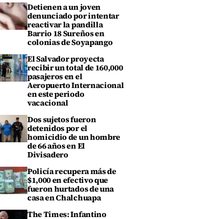
Detienen a un joven
denunciado por intentar
reactivar la pandilla
Barrio 18 Sureños en
colonias de Soyapango
El Salvador proyecta
recibir un total de 160,000
pasajeros en el
Aeropuerto Internacional
en este periodo
vacacional
Dos sujetos fueron
detenidos por el
homicidio de un hombre
de 66 años en El
Divisadero
Policía recupera más de
$1,000 en efectivo que
fueron hurtados de una
casa en Chalchuapa
The Times: Infantino