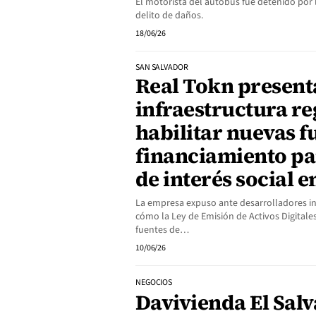
El motorista del autobús fue detenido por la
delito de daños.
18/06/26
SAN SALVADOR
Real Tokn present
infraestructura r
habilitar nuevas f
financiamiento pa
de interés social e
La empresa expuso ante desarrolladores in
cómo la Ley de Emisión de Activos Digitale
fuentes de…
10/06/26
NEGOCIOS
Davivienda El Sal