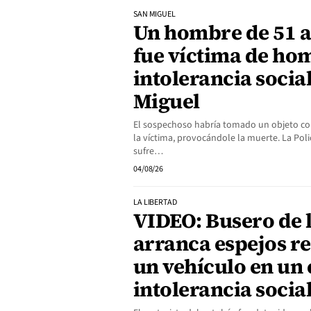
SAN MIGUEL
Un hombre de 51 a
fue víctima de ho
intolerancia socia
Miguel
El sospechoso habría tomado un objeto co
la víctima, provocándole la muerte. La Pol
sufre…
04/08/26
LA LIBERTAD
VIDEO: Busero de l
arranca espejos re
un vehículo en un 
intolerancia socia