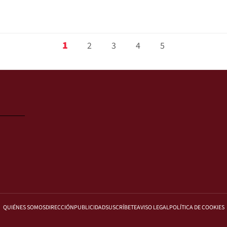
1
2
3
4
5
QUIÉNES SOMOS
DIRECCIÓN
PUBLICIDAD
SUSCRÍBETE
AVISO LEGAL
POLÍTICA DE COOKIES