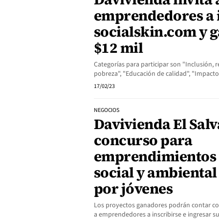
emprendedores a i
socialskin.com y 
$12 mil
Categorías para participar son "Inclusión,
pobreza", "Educación de calidad", "Impac
17/02/23
NEGOCIOS
Davivienda El Sal
concurso para
emprendimientos 
social y ambiental
por jóvenes
Los proyectos ganadores podrán contar con
a emprendedores a inscribirse e ingresar 