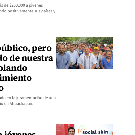
́s de $200,000 a jóvenes
do positivamente sus países y
público, pero
o de nuestra
Rolando
vimiento
o
tado en la juramentación de una
rio en Ahuachapán.
a jóvenes