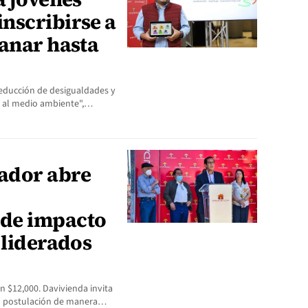
nscribirse a
ganar hasta
 reducción de desigualdades y
to al medio ambiente",…
vador abre
de impacto
 liderados
 $12,000. Davivienda invita
su postulación de manera…