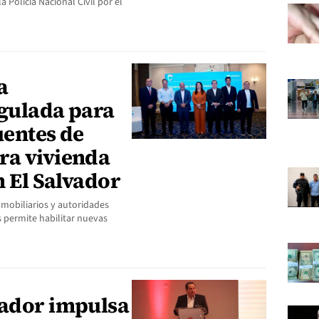
 Policía Nacional Civil por el
a
egulada para
uentes de
ra vivienda
n El Salvador
mobiliarios y autoridades
s permite habilitar nuevas
vador impulsa