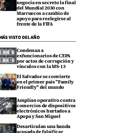
negocia en secreto la final
del Mundial 2030 con
Marruecos a cambio de
apoyo para reelegirse al
frente de la FIFA
MÁS VISTO DEL AÑO
Condenan a
exfuncionarios de CEPA
por actos de corrupción y
vínculos con la MS-13
El Salvador se convierte
en el primer país "Family
Friendly" del mundo
Amplían operativo contra
comercios de dispositivos
electrónicos hurtados a
Apopa y San Miguel
Desarticulan una banda
acusada de falsificar