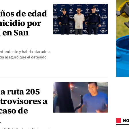
ños de edad
micidio por
l en San
ntundente y habría atacado a
icía aseguró que el detenido
a ruta 205
trovisores a
caso de
l
NO