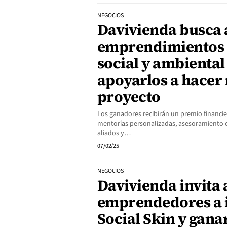
NEGOCIOS
Davivienda busca 
emprendimientos 
social y ambiental
apoyarlos a hacer 
proyecto
Los ganadores recibirán un premio financie
mentorías personalizadas, asesoramiento e
aliados y…
07/02/25
NEGOCIOS
Davivienda invita 
emprendedores a i
Social Skin y gana