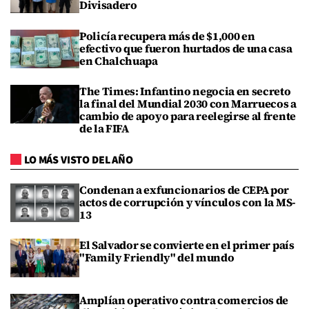
Divisadero
Policía recupera más de $1,000 en
efectivo que fueron hurtados de una casa
en Chalchuapa
The Times: Infantino negocia en secreto
la final del Mundial 2030 con Marruecos a
cambio de apoyo para reelegirse al frente
de la FIFA
LO MÁS VISTO DEL AÑO
Condenan a exfuncionarios de CEPA por
actos de corrupción y vínculos con la MS-
13
El Salvador se convierte en el primer país
"Family Friendly" del mundo
Amplían operativo contra comercios de