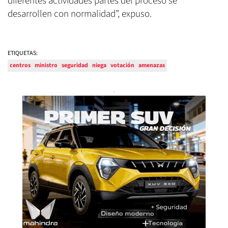
diferentes actividades partes del proceso se
desarrollen con normalidad”, expuso.
ETIQUETAS:
centros
ministro
seguridad
niega
votación
amenazas