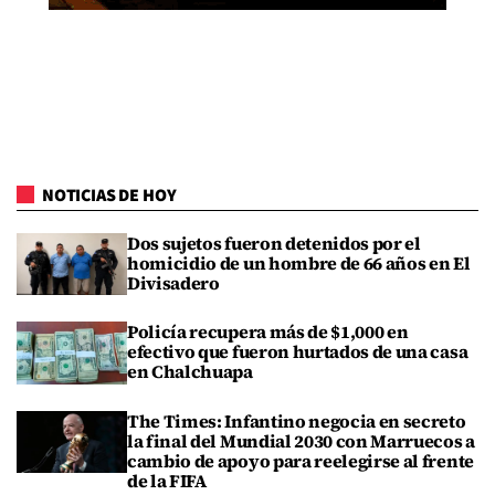
NOTICIAS DE HOY
Dos sujetos fueron detenidos por el
homicidio de un hombre de 66 años en El
Divisadero
Policía recupera más de $1,000 en
efectivo que fueron hurtados de una casa
en Chalchuapa
The Times: Infantino negocia en secreto
la final del Mundial 2030 con Marruecos a
cambio de apoyo para reelegirse al frente
de la FIFA