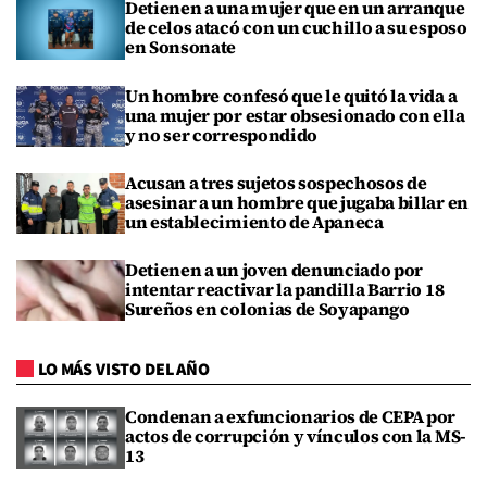
Detienen a una mujer que en un arranque
de celos atacó con un cuchillo a su esposo
en Sonsonate
Un hombre confesó que le quitó la vida a
una mujer por estar obsesionado con ella
y no ser correspondido
Acusan a tres sujetos sospechosos de
asesinar a un hombre que jugaba billar en
un establecimiento de Apaneca
Detienen a un joven denunciado por
intentar reactivar la pandilla Barrio 18
Sureños en colonias de Soyapango
LO MÁS VISTO DEL AÑO
Condenan a exfuncionarios de CEPA por
actos de corrupción y vínculos con la MS-
13