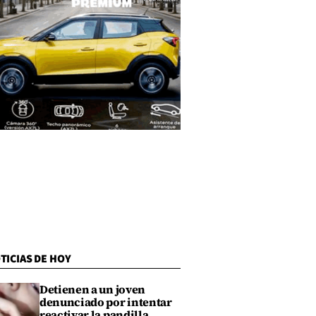
TICIAS DE HOY
Detienen a un joven
denunciado por intentar
reactivar la pandilla