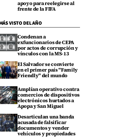
apoyo para reelegirse al
frente de la FIFA
MÁS VISTO DEL AÑO
Condenan a
exfuncionarios de CEPA
por actos de corrupción y
vínculos con la MS-13
El Salvador se convierte
en el primer país "Family
Friendly" del mundo
Amplían operativo contra
comercios de dispositivos
electrónicos hurtados a
Apopa y San Miguel
Desarticulan una banda
acusada de falsificar
documentos y vender
vehículos y propiedades