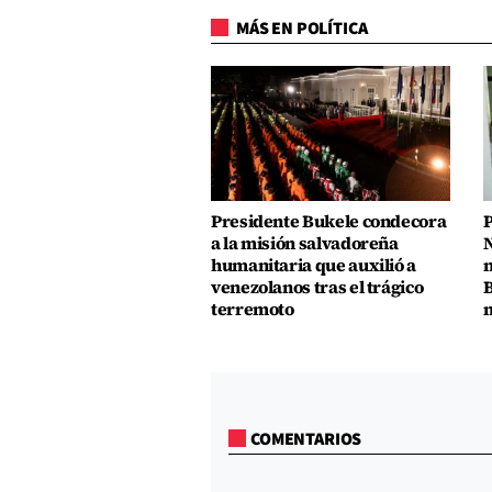
MÁS EN POLÍTICA
Presidente Bukele condecora
P
a la misión salvadoreña
N
humanitaria que auxilió a
n
venezolanos tras el trágico
B
terremoto
m
COMENTARIOS