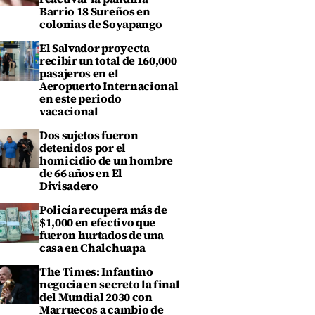
Barrio 18 Sureños en
colonias de Soyapango
El Salvador proyecta
recibir un total de 160,000
pasajeros en el
Aeropuerto Internacional
en este periodo
vacacional
Dos sujetos fueron
detenidos por el
homicidio de un hombre
de 66 años en El
Divisadero
Policía recupera más de
$1,000 en efectivo que
fueron hurtados de una
casa en Chalchuapa
The Times: Infantino
negocia en secreto la final
del Mundial 2030 con
Marruecos a cambio de