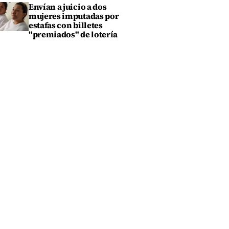
Envían a juicio a dos
mujeres imputadas por
estafas con billetes
"premiados" de lotería