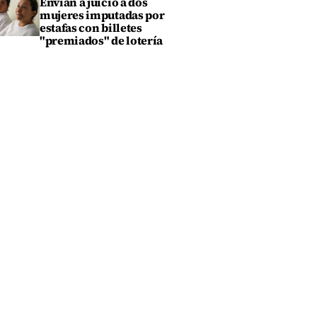
Envían a juicio a dos
mujeres imputadas por
estafas con billetes
"premiados" de lotería