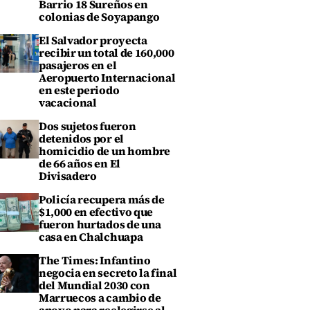
Barrio 18 Sureños en
colonias de Soyapango
El Salvador proyecta
recibir un total de 160,000
pasajeros en el
Aeropuerto Internacional
en este periodo
vacacional
Dos sujetos fueron
detenidos por el
homicidio de un hombre
de 66 años en El
Divisadero
Policía recupera más de
$1,000 en efectivo que
fueron hurtados de una
casa en Chalchuapa
The Times: Infantino
negocia en secreto la final
del Mundial 2030 con
Marruecos a cambio de