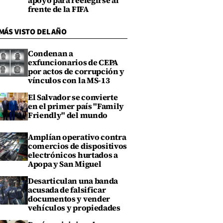
apoyo para reelegirse al
frente de la FIFA
MÁS VISTO DEL AÑO
Condenan a
exfuncionarios de CEPA
por actos de corrupción y
vínculos con la MS-13
El Salvador se convierte
en el primer país "Family
Friendly" del mundo
Amplían operativo contra
comercios de dispositivos
electrónicos hurtados a
Apopa y San Miguel
Desarticulan una banda
acusada de falsificar
documentos y vender
vehículos y propiedades