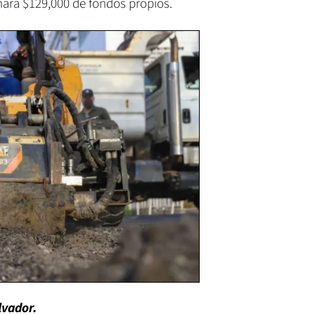
nará $129,000 de fondos propios.
lvador.