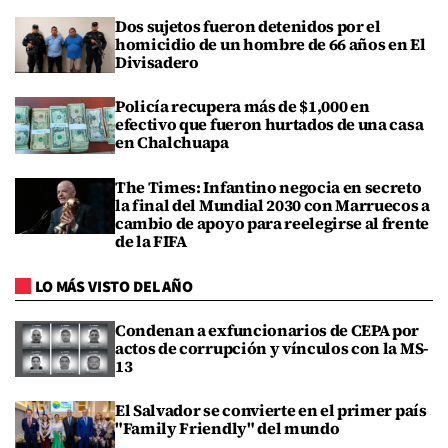
Dos sujetos fueron detenidos por el
homicidio de un hombre de 66 años en El
Divisadero
Policía recupera más de $1,000 en
efectivo que fueron hurtados de una casa
en Chalchuapa
The Times: Infantino negocia en secreto
la final del Mundial 2030 con Marruecos a
cambio de apoyo para reelegirse al frente
de la FIFA
LO MÁS VISTO DEL AÑO
Condenan a exfuncionarios de CEPA por
actos de corrupción y vínculos con la MS-
13
El Salvador se convierte en el primer país
"Family Friendly" del mundo