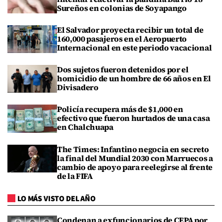
Sureños en colonias de Soyapango
El Salvador proyecta recibir un total de
160,000 pasajeros en el Aeropuerto
Internacional en este periodo vacacional
Dos sujetos fueron detenidos por el
homicidio de un hombre de 66 años en El
Divisadero
Policía recupera más de $1,000 en
efectivo que fueron hurtados de una casa
en Chalchuapa
The Times: Infantino negocia en secreto
la final del Mundial 2030 con Marruecos a
cambio de apoyo para reelegirse al frente
de la FIFA
LO MÁS VISTO DEL AÑO
Condenan a exfuncionarios de CEPA por