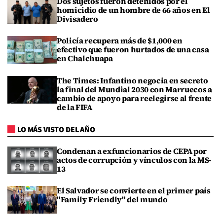
Dos sujetos fueron detenidos por el
homicidio de un hombre de 66 años en El
Divisadero
Policía recupera más de $1,000 en
efectivo que fueron hurtados de una casa
en Chalchuapa
The Times: Infantino negocia en secreto
la final del Mundial 2030 con Marruecos a
cambio de apoyo para reelegirse al frente
de la FIFA
LO MÁS VISTO DEL AÑO
Condenan a exfuncionarios de CEPA por
actos de corrupción y vínculos con la MS-
13
El Salvador se convierte en el primer país
"Family Friendly" del mundo