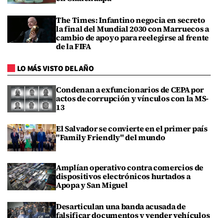
The Times: Infantino negocia en secreto
la final del Mundial 2030 con Marruecos a
cambio de apoyo para reelegirse al frente
de la FIFA
LO MÁS VISTO DEL AÑO
Condenan a exfuncionarios de CEPA por
actos de corrupción y vínculos con la MS-
13
El Salvador se convierte en el primer país
"Family Friendly" del mundo
Amplían operativo contra comercios de
dispositivos electrónicos hurtados a
Apopa y San Miguel
Desarticulan una banda acusada de
falsificar documentos y vender vehículos