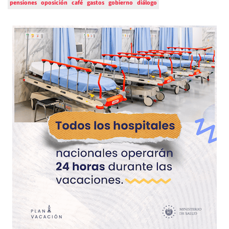
pensiones
oposición
café
gastos
gobierno
diálogo