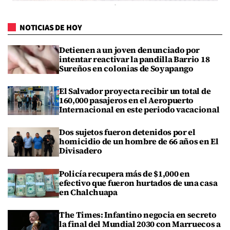
NOTICIAS DE HOY
Detienen a un joven denunciado por
intentar reactivar la pandilla Barrio 18
Sureños en colonias de Soyapango
El Salvador proyecta recibir un total de
160,000 pasajeros en el Aeropuerto
Internacional en este periodo vacacional
Dos sujetos fueron detenidos por el
homicidio de un hombre de 66 años en El
Divisadero
Policía recupera más de $1,000 en
efectivo que fueron hurtados de una casa
en Chalchuapa
The Times: Infantino negocia en secreto
la final del Mundial 2030 con Marruecos a