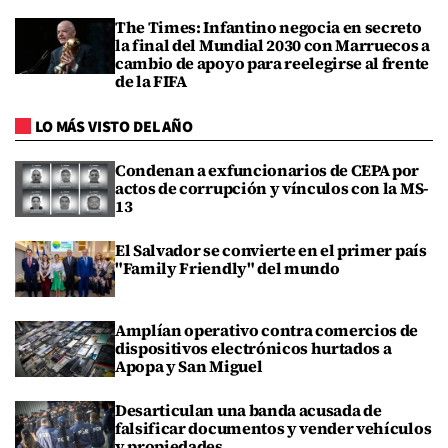
The Times: Infantino negocia en secreto
la final del Mundial 2030 con Marruecos a
cambio de apoyo para reelegirse al frente
de la FIFA
LO MÁS VISTO DEL AÑO
Condenan a exfuncionarios de CEPA por
actos de corrupción y vínculos con la MS-
13
El Salvador se convierte en el primer país
"Family Friendly" del mundo
Amplían operativo contra comercios de
dispositivos electrónicos hurtados a
Apopa y San Miguel
Desarticulan una banda acusada de
falsificar documentos y vender vehículos
y propiedades