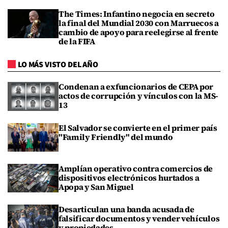
The Times: Infantino negocia en secreto
la final del Mundial 2030 con Marruecos a
cambio de apoyo para reelegirse al frente
de la FIFA
LO MÁS VISTO DEL AÑO
Condenan a exfuncionarios de CEPA por
actos de corrupción y vínculos con la MS-
13
El Salvador se convierte en el primer país
"Family Friendly" del mundo
Amplían operativo contra comercios de
dispositivos electrónicos hurtados a
Apopa y San Miguel
Desarticulan una banda acusada de
falsificar documentos y vender vehículos
y propiedades