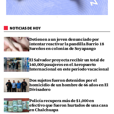
NOTICIAS DE HOY
Detienen a un joven denunciado por
intentar reactivar la pandilla Barrio 18
Sureños en colonias de Soyapango
El Salvador proyecta recibir un total de
160,000 pasajeros en el Aeropuerto
Internacional en este periodo vacacional
Dos sujetos fueron detenidos por el
homicidio de un hombre de 66 años en El
Divisadero
Policía recupera más de $1,000 en
efectivo que fueron hurtados de una casa
en Chalchuapa