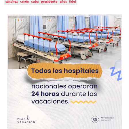
sánchez
cerén
cuba
presidente
años
fidel