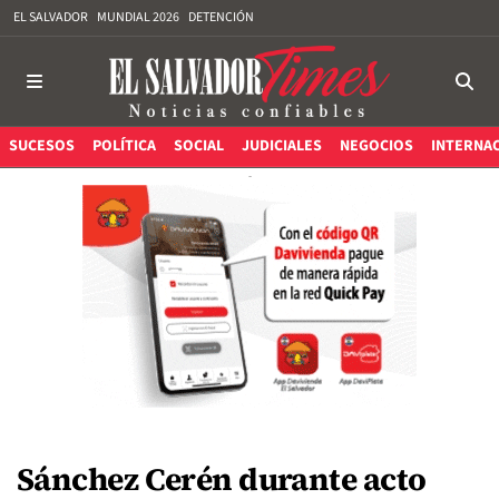
EL SALVADOR
MUNDIAL 2026
DETENCIÓN
SUCESOS
POLÍTICA
SOCIAL
JUDICIALES
NEGOCIOS
INTERNA
Sánchez Cerén durante acto