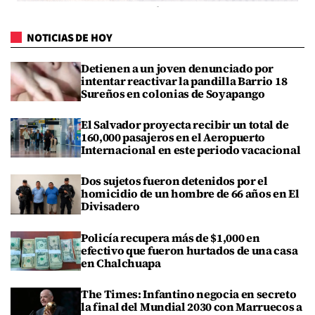
NOTICIAS DE HOY
Detienen a un joven denunciado por
intentar reactivar la pandilla Barrio 18
Sureños en colonias de Soyapango
El Salvador proyecta recibir un total de
160,000 pasajeros en el Aeropuerto
Internacional en este periodo vacacional
Dos sujetos fueron detenidos por el
homicidio de un hombre de 66 años en El
Divisadero
Policía recupera más de $1,000 en
efectivo que fueron hurtados de una casa
en Chalchuapa
The Times: Infantino negocia en secreto
la final del Mundial 2030 con Marruecos a