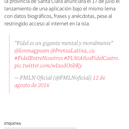
la provincia de Santa Clara anunciara el 17 de julio el
lanzamiento de una aplicación bajo el mismo lema
con datos biográficos, frases y anécdotas, pese al
restringido acceso al internet en la isla.
"Fidel es un gigante mental y moralmente"
@lorenagpeam
@PrensaLatina_cu
#FidelEntreNosotros
#PL90AñosFidelCastro
.
pic.twitter.com/wIzodO6bKy
— FMLN Oficial (@FMLNoficial)
12 de
agosto de 2016
ETIQUETAS: