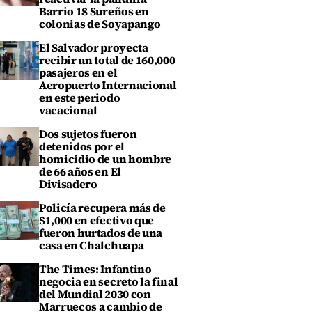
Barrio 18 Sureños en
colonias de Soyapango
El Salvador proyecta
recibir un total de 160,000
pasajeros en el
Aeropuerto Internacional
en este periodo
vacacional
Dos sujetos fueron
detenidos por el
homicidio de un hombre
de 66 años en El
Divisadero
Policía recupera más de
$1,000 en efectivo que
fueron hurtados de una
casa en Chalchuapa
The Times: Infantino
negocia en secreto la final
del Mundial 2030 con
Marruecos a cambio de