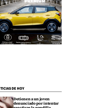
TICIAS DE HOY
Detienen a un joven
denunciado por intentar
reactivar la pandilla