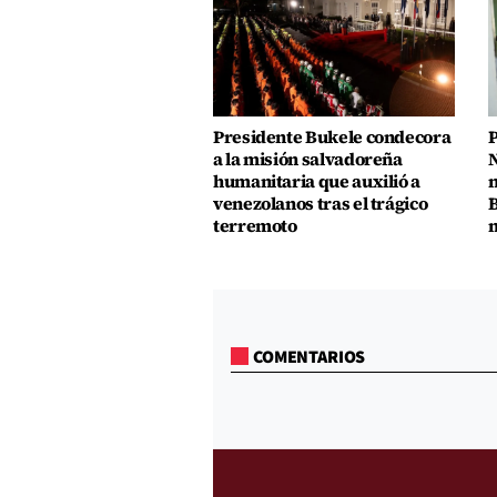
Presidente Bukele condecora
P
a la misión salvadoreña
N
humanitaria que auxilió a
n
venezolanos tras el trágico
B
terremoto
m
COMENTARIOS