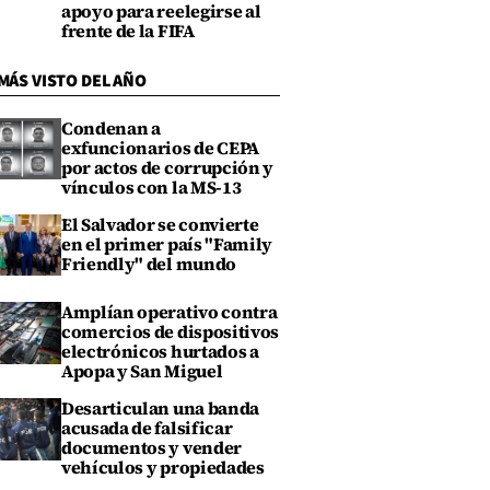
apoyo para reelegirse al
frente de la FIFA
MÁS VISTO DEL AÑO
Condenan a
exfuncionarios de CEPA
por actos de corrupción y
vínculos con la MS-13
El Salvador se convierte
en el primer país "Family
Friendly" del mundo
Amplían operativo contra
comercios de dispositivos
electrónicos hurtados a
Apopa y San Miguel
Desarticulan una banda
acusada de falsificar
documentos y vender
vehículos y propiedades