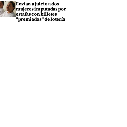
Envían a juicio a dos
mujeres imputadas por
estafas con billetes
"premiados" de lotería