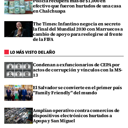
Policía recupera más de $1,000 en
efectivo que fueron hurtados de una casa
en Chalchuapa
The Times: Infantino negocia en secreto
la final del Mundial 2030 con Marruecos a
cambio de apoyo para reelegirse al frente
de la FIFA
LO MÁS VISTO DEL AÑO
Condenan a exfuncionarios de CEPA por
actos de corrupción y vínculos con la MS-
13
El Salvador se convierte en el primer país
"Family Friendly" del mundo
Amplían operativo contra comercios de
dispositivos electrónicos hurtados a
Apopa y San Miguel