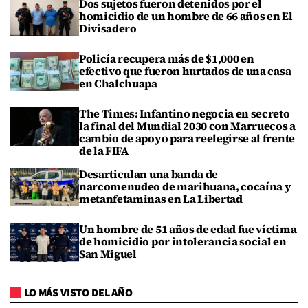
Dos sujetos fueron detenidos por el
homicidio de un hombre de 66 años en El
Divisadero
Policía recupera más de $1,000 en
efectivo que fueron hurtados de una casa
en Chalchuapa
The Times: Infantino negocia en secreto
la final del Mundial 2030 con Marruecos a
cambio de apoyo para reelegirse al frente
de la FIFA
Desarticulan una banda de
narcomenudeo de marihuana, cocaína y
metanfetaminas en La Libertad
Un hombre de 51 años de edad fue víctima
de homicidio por intolerancia social en
San Miguel
LO MÁS VISTO DEL AÑO