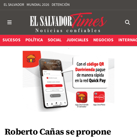
EL SALVADOR
MUNDIAL 2026
DETENCIÓN
SUCESOS
POLÍTICA
SOCIAL
JUDICIALES
NEGOCIOS
INTERNA
Roberto Cañas se propone