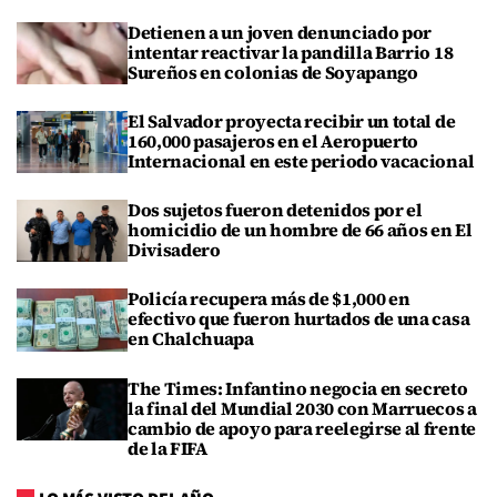
Detienen a un joven denunciado por
intentar reactivar la pandilla Barrio 18
Sureños en colonias de Soyapango
El Salvador proyecta recibir un total de
160,000 pasajeros en el Aeropuerto
Internacional en este periodo vacacional
Dos sujetos fueron detenidos por el
homicidio de un hombre de 66 años en El
Divisadero
Policía recupera más de $1,000 en
efectivo que fueron hurtados de una casa
en Chalchuapa
The Times: Infantino negocia en secreto
la final del Mundial 2030 con Marruecos a
cambio de apoyo para reelegirse al frente
de la FIFA