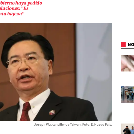
obierno haya pedido
laciones: "Es
nta bajeza"
NO
Joseph Wu, canciller de Taiwan. Foto: El Nuevo País.