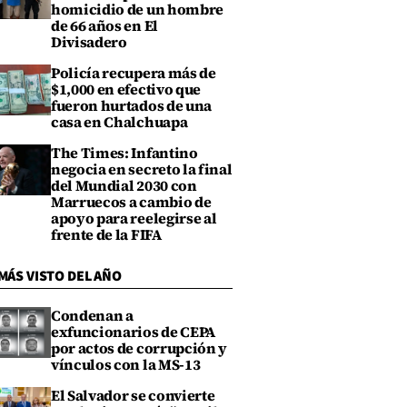
homicidio de un hombre
de 66 años en El
Divisadero
Policía recupera más de
$1,000 en efectivo que
fueron hurtados de una
casa en Chalchuapa
The Times: Infantino
negocia en secreto la final
del Mundial 2030 con
Marruecos a cambio de
apoyo para reelegirse al
frente de la FIFA
MÁS VISTO DEL AÑO
Condenan a
exfuncionarios de CEPA
por actos de corrupción y
vínculos con la MS-13
El Salvador se convierte