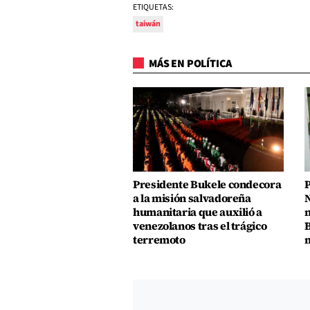
ETIQUETAS:
taiwán
MÁS EN POLÍTICA
Presidente Bukele condecora
P
a la misión salvadoreña
N
humanitaria que auxilió a
n
venezolanos tras el trágico
B
terremoto
m