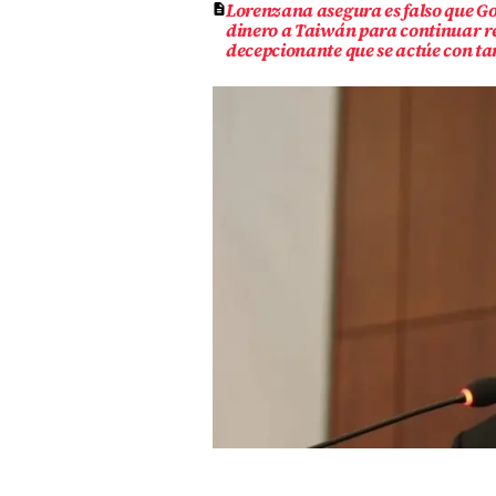
Lorenzana asegura es falso que G
dinero a Taiwán para continuar re
decepcionante que se actúe con ta