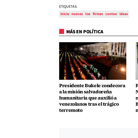
ETIQUETAS:
inicia
nuevas
tse
firmas
conteo
ideas
MÁS EN POLÍTICA
Presidente Bukele condecora
P
a la misión salvadoreña
N
humanitaria que auxilió a
n
venezolanos tras el trágico
B
terremoto
m