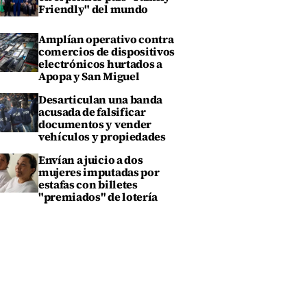
Friendly" del mundo
Amplían operativo contra
comercios de dispositivos
electrónicos hurtados a
Apopa y San Miguel
Desarticulan una banda
acusada de falsificar
documentos y vender
vehículos y propiedades
Envían a juicio a dos
mujeres imputadas por
estafas con billetes
"premiados" de lotería