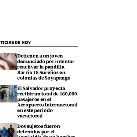
TICIAS DE HOY
Detienen a un joven
denunciado por intentar
reactivar la pandilla
Barrio 18 Sureños en
colonias de Soyapango
El Salvador proyecta
recibir un total de 160,000
pasajeros en el
Aeropuerto Internacional
en este periodo
vacacional
Dos sujetos fueron
detenidos por el