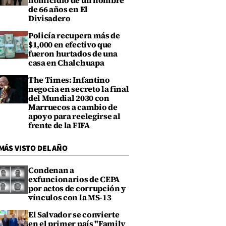
homicidio de un hombre
de 66 años en El
Divisadero
Policía recupera más de
$1,000 en efectivo que
fueron hurtados de una
casa en Chalchuapa
The Times: Infantino
negocia en secreto la final
del Mundial 2030 con
Marruecos a cambio de
apoyo para reelegirse al
frente de la FIFA
MÁS VISTO DEL AÑO
Condenan a
exfuncionarios de CEPA
por actos de corrupción y
vínculos con la MS-13
El Salvador se convierte
en el primer país "Family