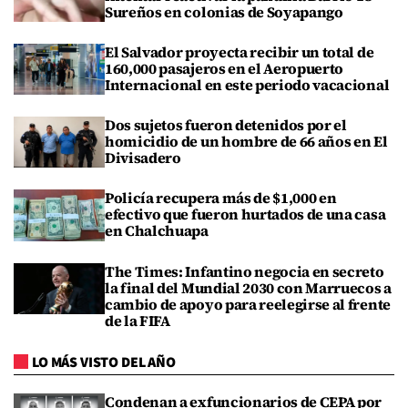
Sureños en colonias de Soyapango
El Salvador proyecta recibir un total de
160,000 pasajeros en el Aeropuerto
Internacional en este periodo vacacional
Dos sujetos fueron detenidos por el
homicidio de un hombre de 66 años en El
Divisadero
Policía recupera más de $1,000 en
efectivo que fueron hurtados de una casa
en Chalchuapa
The Times: Infantino negocia en secreto
la final del Mundial 2030 con Marruecos a
cambio de apoyo para reelegirse al frente
de la FIFA
LO MÁS VISTO DEL AÑO
Condenan a exfuncionarios de CEPA por