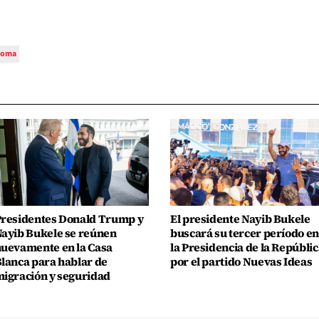
roma
residentes Donald Trump y
El presidente Nayib Bukele
ayib Bukele se reúnen
buscará su tercer período en
uevamente en la Casa
la Presidencia de la Repúblic
lanca para hablar de
por el partido Nuevas Ideas
igración y seguridad