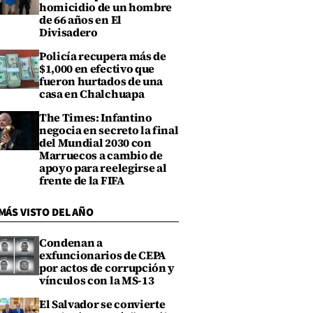
homicidio de un hombre
de 66 años en El
Divisadero
Policía recupera más de
$1,000 en efectivo que
fueron hurtados de una
casa en Chalchuapa
The Times: Infantino
negocia en secreto la final
del Mundial 2030 con
Marruecos a cambio de
apoyo para reelegirse al
frente de la FIFA
MÁS VISTO DEL AÑO
Condenan a
exfuncionarios de CEPA
por actos de corrupción y
vínculos con la MS-13
El Salvador se convierte