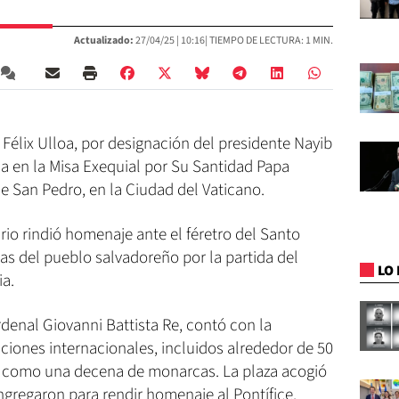
Actualizado:
27/04/25 |
10:16
| TIEMPO DE LECTURA: 1 MIN.
 Félix Ulloa, por designación del presidente Nayib
sa en la Misa Exequial por Su Santidad Papa
de San Pedro, en la Ciudad del Vaticano.
rio rindió homenaje ante el féretro del Santo
as del pueblo salvadoreño por la partida del
LO 
ia.
rdenal Giovanni Battista Re, contó con la
ciones internacionales, incluidos alrededor de 50
sí como una decena de monarcas. La plaza acogió
ngregaron para rendir homenaje al Pontífice.