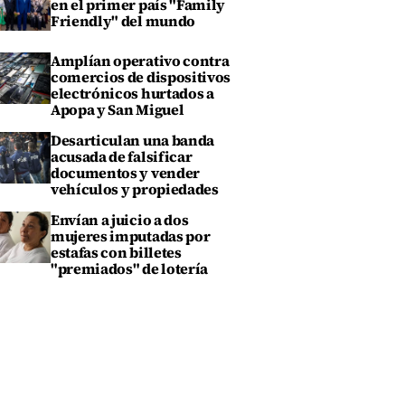
en el primer país "Family
Friendly" del mundo
Amplían operativo contra
comercios de dispositivos
electrónicos hurtados a
Apopa y San Miguel
Desarticulan una banda
acusada de falsificar
documentos y vender
vehículos y propiedades
Envían a juicio a dos
mujeres imputadas por
estafas con billetes
"premiados" de lotería