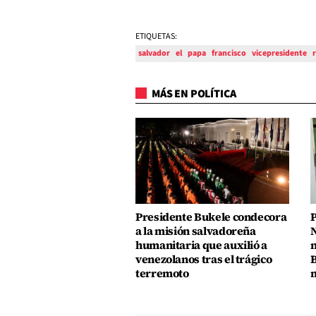
ETIQUETAS:
salvador
el
papa
francisco
vicepresidente
MÁS EN POLÍTICA
Presidente Bukele condecora
P
a la misión salvadoreña
N
humanitaria que auxilió a
n
venezolanos tras el trágico
B
terremoto
m