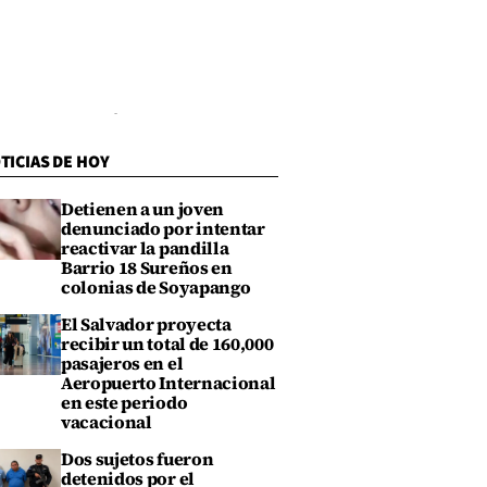
TICIAS DE HOY
Detienen a un joven
denunciado por intentar
reactivar la pandilla
Barrio 18 Sureños en
colonias de Soyapango
El Salvador proyecta
recibir un total de 160,000
pasajeros en el
Aeropuerto Internacional
en este periodo
vacacional
Dos sujetos fueron
detenidos por el