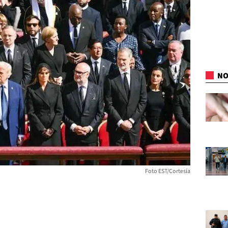
NO
Foto EST/Cortesía