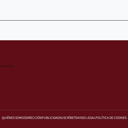
QUIÉNES SOMOS
DIRECCIÓN
PUBLICIDAD
SUSCRÍBETE
AVISO LEGAL
POLÍTICA DE COOKIES