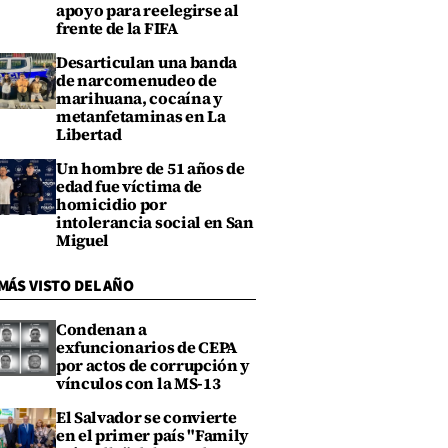
apoyo para reelegirse al
frente de la FIFA
Desarticulan una banda
de narcomenudeo de
marihuana, cocaína y
metanfetaminas en La
Libertad
Un hombre de 51 años de
edad fue víctima de
homicidio por
intolerancia social en San
Miguel
MÁS VISTO DEL AÑO
Condenan a
exfuncionarios de CEPA
por actos de corrupción y
vínculos con la MS-13
El Salvador se convierte
en el primer país "Family