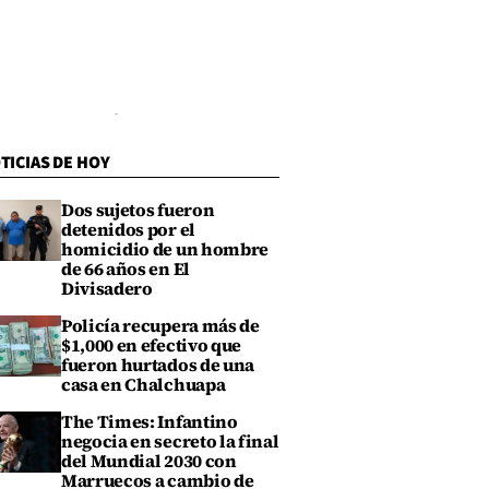
TICIAS DE HOY
Dos sujetos fueron
detenidos por el
homicidio de un hombre
de 66 años en El
Divisadero
Policía recupera más de
$1,000 en efectivo que
fueron hurtados de una
casa en Chalchuapa
The Times: Infantino
negocia en secreto la final
del Mundial 2030 con
Marruecos a cambio de