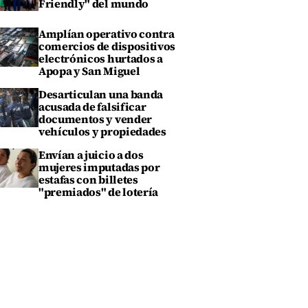
Friendly" del mundo
Amplían operativo contra
comercios de dispositivos
electrónicos hurtados a
Apopa y San Miguel
Desarticulan una banda
acusada de falsificar
documentos y vender
vehículos y propiedades
Envían a juicio a dos
mujeres imputadas por
estafas con billetes
"premiados" de lotería