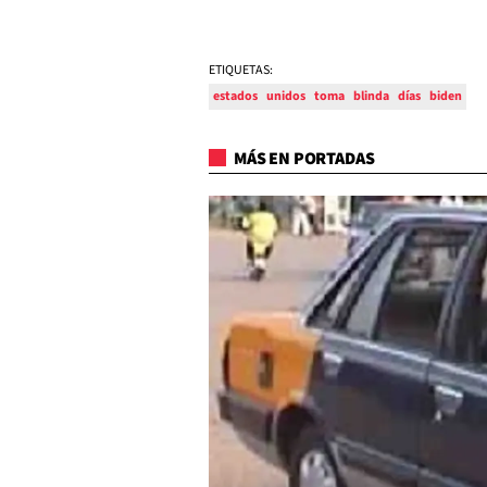
ETIQUETAS:
estados
unidos
toma
blinda
días
biden
MÁS EN PORTADAS