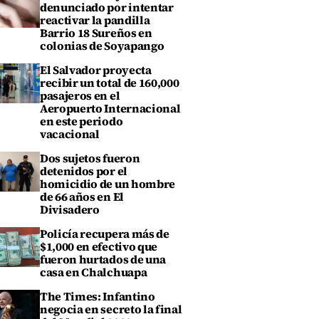
denunciado por intentar
reactivar la pandilla
Barrio 18 Sureños en
colonias de Soyapango
El Salvador proyecta
recibir un total de 160,000
pasajeros en el
Aeropuerto Internacional
en este periodo
vacacional
Dos sujetos fueron
detenidos por el
homicidio de un hombre
de 66 años en El
Divisadero
Policía recupera más de
$1,000 en efectivo que
fueron hurtados de una
casa en Chalchuapa
The Times: Infantino
negocia en secreto la final