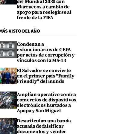
del Mundial 2030 con
Marruecos a cambio de
apoyo para reelegirse al
frente de la FIFA
MÁS VISTO DEL AÑO
Condenan a
exfuncionarios de CEPA
por actos de corrupción y
vínculos con la MS-13
El Salvador se convierte
en el primer país "Family
Friendly" del mundo
Amplían operativo contra
comercios de dispositivos
electrónicos hurtados a
Apopa y San Miguel
Desarticulan una banda
acusada de falsificar
documentos y vender