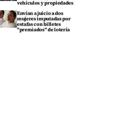
vehículos y propiedades
Envían a juicio a dos
mujeres imputadas por
estafas con billetes
"premiados" de lotería