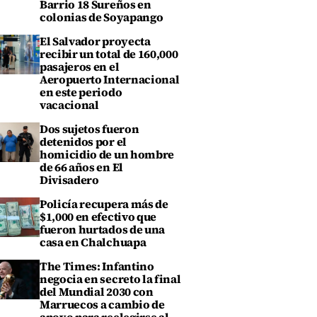
Barrio 18 Sureños en
colonias de Soyapango
El Salvador proyecta
recibir un total de 160,000
pasajeros en el
Aeropuerto Internacional
en este periodo
vacacional
Dos sujetos fueron
detenidos por el
homicidio de un hombre
de 66 años en El
Divisadero
Policía recupera más de
$1,000 en efectivo que
fueron hurtados de una
casa en Chalchuapa
The Times: Infantino
negocia en secreto la final
del Mundial 2030 con
Marruecos a cambio de