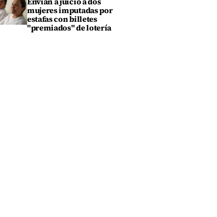
Envían a juicio a dos
mujeres imputadas por
estafas con billetes
"premiados" de lotería