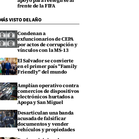
apoyo para reelegirse al
frente de la FIFA
MÁS VISTO DEL AÑO
Condenan a
exfuncionarios de CEPA
por actos de corrupción y
vínculos con la MS-13
El Salvador se convierte
en el primer país "Family
Friendly" del mundo
Amplían operativo contra
comercios de dispositivos
electrónicos hurtados a
Apopa y San Miguel
Desarticulan una banda
acusada de falsificar
documentos y vender
vehículos y propiedades