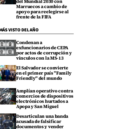
del Mundial 2030 con
Marruecos a cambio de
apoyo para reelegirse al
frente de la FIFA
MÁS VISTO DEL AÑO
Condenan a
exfuncionarios de CEPA
por actos de corrupción y
vínculos con la MS-13
El Salvador se convierte
en el primer país "Family
Friendly" del mundo
Amplían operativo contra
comercios de dispositivos
electrónicos hurtados a
Apopa y San Miguel
Desarticulan una banda
acusada de falsificar
documentos y vender