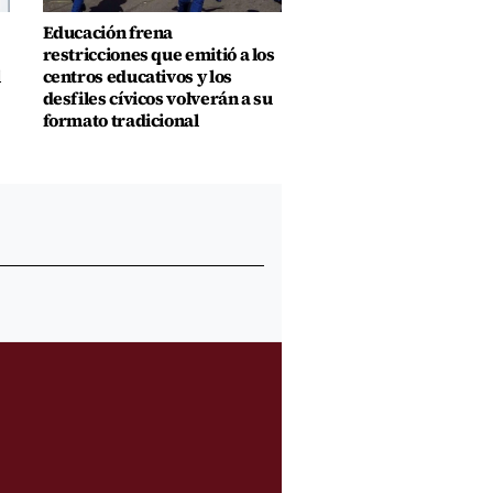
Educación frena
restricciones que emitió a los
l
centros educativos y los
desfiles cívicos volverán a su
formato tradicional