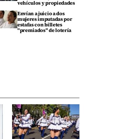
vehículos y propiedades
Envían a juicio a dos
mujeres imputadas por
estafas con billetes
"premiados" de lotería