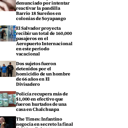
denunciado por intentar
reactivar la pandilla
Barrio 18 Sureños en
colonias de Soyapango
El Salvador proyecta
recibir un total de 160,000
pasajeros en el
Aeropuerto Internacional
en este periodo
vacacional
Dos sujetos fueron
detenidos por el
homicidio de un hombre
de 66 años en El
Divisadero
Policía recupera más de
$1,000 en efectivo que
fueron hurtados de una
casa en Chalchuapa
The Times: Infantino
negocia en secreto la final