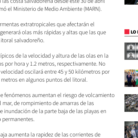
n las costa salvadoreña desde este 30 de abril
rmó el Ministerio de Medio Ambiente (MARN).
mentas extratropicales que afectarán el
generará olas más rápidas y altas que las que
LO 
itoral salvadoreño.
picos de la velocidad y altura de las olas en la
os por hora y 1.2 metros, respectivamente. No
velocidad oscilará entre 45 y 50 kilómetros por
 metros en algunos puntos del litoral.
 de fenómenos aumentan el riesgo de volcamiento
l mar, de rompimiento de amarras de las
 inundación de la parte baja de las playas en
o permanentes.
ja aumenta la rapidez de las corrientes de