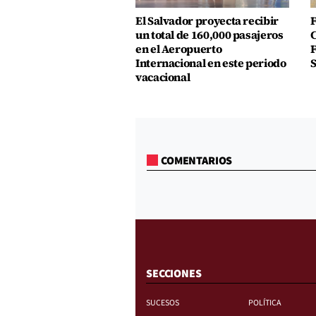
El Salvador proyecta recibir
F
un total de 160,000 pasajeros
C
en el Aeropuerto
F
Internacional en este periodo
S
vacacional
COMENTARIOS
SECCIONES
SUCESOS
POLÍTICA