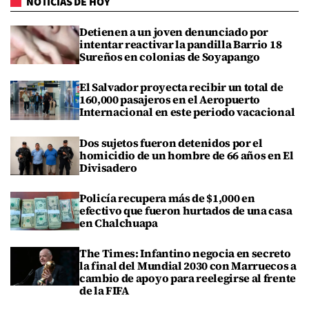
NOTICIAS DE HOY
Detienen a un joven denunciado por
intentar reactivar la pandilla Barrio 18
Sureños en colonias de Soyapango
El Salvador proyecta recibir un total de
160,000 pasajeros en el Aeropuerto
Internacional en este periodo vacacional
Dos sujetos fueron detenidos por el
homicidio de un hombre de 66 años en El
Divisadero
Policía recupera más de $1,000 en
efectivo que fueron hurtados de una casa
en Chalchuapa
The Times: Infantino negocia en secreto
la final del Mundial 2030 con Marruecos a
cambio de apoyo para reelegirse al frente
de la FIFA