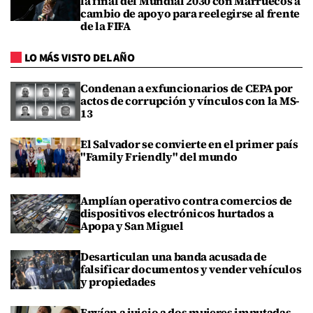
la final del Mundial 2030 con Marruecos a
cambio de apoyo para reelegirse al frente
de la FIFA
LO MÁS VISTO DEL AÑO
Condenan a exfuncionarios de CEPA por
actos de corrupción y vínculos con la MS-
13
El Salvador se convierte en el primer país
"Family Friendly" del mundo
Amplían operativo contra comercios de
dispositivos electrónicos hurtados a
Apopa y San Miguel
Desarticulan una banda acusada de
falsificar documentos y vender vehículos
y propiedades
Envían a juicio a dos mujeres imputadas