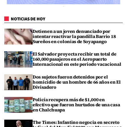
NOTICIAS DE HOY
Detienen a un joven denunciado por
intentar reactivar la pandilla Barrio 18
Sureños en colonias de Soyapango
El Salvador proyecta recibir un total de
160,000 pasajeros en el Aeropuerto
Internacional en este periodo vacacional
Dos sujetos fueron detenidos por el
homicidio de un hombre de 66 años en El
Divisadero
Policía recupera más de $1,000 en
efectivo que fueron hurtados de una casa
en Chalchuapa
The Times: Infantino negocia en secreto