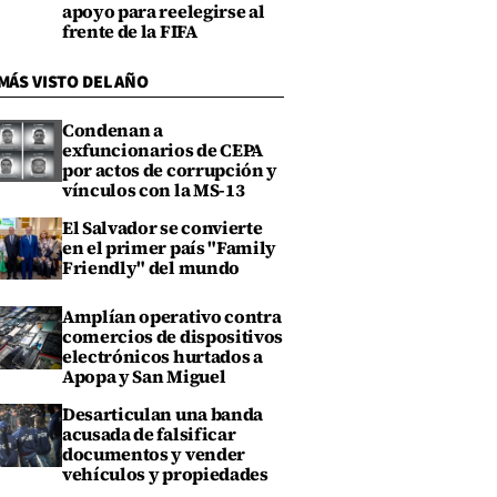
apoyo para reelegirse al
frente de la FIFA
MÁS VISTO DEL AÑO
Condenan a
exfuncionarios de CEPA
por actos de corrupción y
vínculos con la MS-13
El Salvador se convierte
en el primer país "Family
Friendly" del mundo
Amplían operativo contra
comercios de dispositivos
electrónicos hurtados a
Apopa y San Miguel
Desarticulan una banda
acusada de falsificar
documentos y vender
vehículos y propiedades