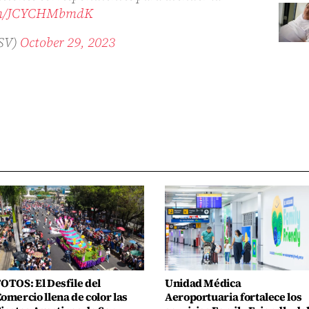
com/JCYCHMbmdK
CSV)
October 29, 2023
OTOS: El Desfile del
Unidad Médica
omercio llena de color las
Aeroportuaria fortalece los