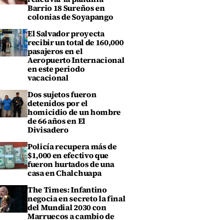
Barrio 18 Sureños en
colonias de Soyapango
El Salvador proyecta
recibir un total de 160,000
pasajeros en el
Aeropuerto Internacional
en este periodo
vacacional
Dos sujetos fueron
detenidos por el
homicidio de un hombre
de 66 años en El
Divisadero
Policía recupera más de
$1,000 en efectivo que
fueron hurtados de una
casa en Chalchuapa
The Times: Infantino
negocia en secreto la final
del Mundial 2030 con
Marruecos a cambio de