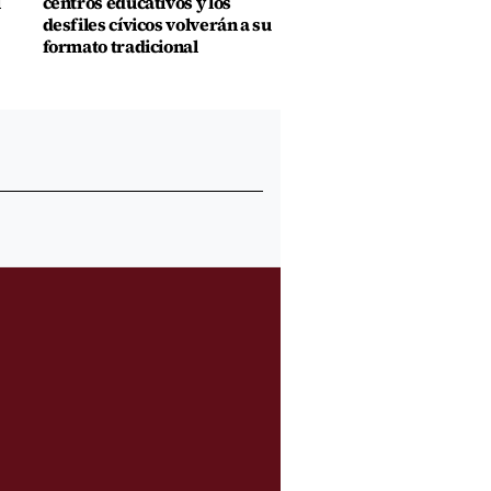
l
centros educativos y los
desfiles cívicos volverán a su
formato tradicional