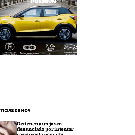
TICIAS DE HOY
Detienen a un joven
denunciado por intentar
reactivar la pandilla