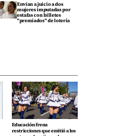
Envían a juicio a dos
mujeres imputadas por
estafas con billetes
"premiados" de lotería
Educación frena
restricciones que emitió a los