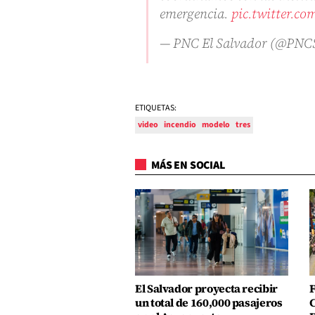
emergencia.
pic.twitter.
— PNC El Salvador (@PN
ETIQUETAS:
video
incendio
modelo
tres
MÁS EN SOCIAL
El Salvador proyecta recibir
F
un total de 160,000 pasajeros
C