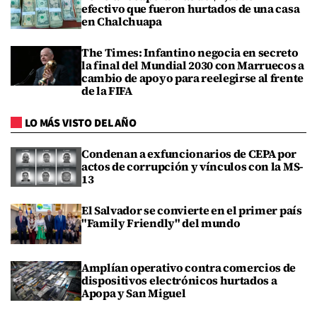
efectivo que fueron hurtados de una casa
en Chalchuapa
The Times: Infantino negocia en secreto
la final del Mundial 2030 con Marruecos a
cambio de apoyo para reelegirse al frente
de la FIFA
LO MÁS VISTO DEL AÑO
Condenan a exfuncionarios de CEPA por
actos de corrupción y vínculos con la MS-
13
El Salvador se convierte en el primer país
"Family Friendly" del mundo
Amplían operativo contra comercios de
dispositivos electrónicos hurtados a
Apopa y San Miguel