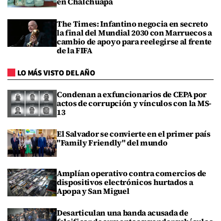
en Chalchuapa
The Times: Infantino negocia en secreto
la final del Mundial 2030 con Marruecos a
cambio de apoyo para reelegirse al frente
de la FIFA
LO MÁS VISTO DEL AÑO
Condenan a exfuncionarios de CEPA por
actos de corrupción y vínculos con la MS-
13
El Salvador se convierte en el primer país
"Family Friendly" del mundo
Amplían operativo contra comercios de
dispositivos electrónicos hurtados a
Apopa y San Miguel
Desarticulan una banda acusada de