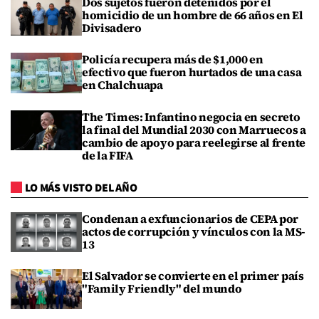
Dos sujetos fueron detenidos por el
homicidio de un hombre de 66 años en El
Divisadero
Policía recupera más de $1,000 en
efectivo que fueron hurtados de una casa
en Chalchuapa
The Times: Infantino negocia en secreto
la final del Mundial 2030 con Marruecos a
cambio de apoyo para reelegirse al frente
de la FIFA
LO MÁS VISTO DEL AÑO
Condenan a exfuncionarios de CEPA por
actos de corrupción y vínculos con la MS-
13
El Salvador se convierte en el primer país
"Family Friendly" del mundo