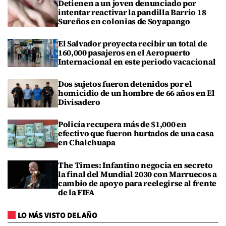
Detienen a un joven denunciado por
intentar reactivar la pandilla Barrio 18
Sureños en colonias de Soyapango
El Salvador proyecta recibir un total de
160,000 pasajeros en el Aeropuerto
Internacional en este periodo vacacional
Dos sujetos fueron detenidos por el
homicidio de un hombre de 66 años en El
Divisadero
Policía recupera más de $1,000 en
efectivo que fueron hurtados de una casa
en Chalchuapa
The Times: Infantino negocia en secreto
la final del Mundial 2030 con Marruecos a
cambio de apoyo para reelegirse al frente
de la FIFA
LO MÁS VISTO DEL AÑO