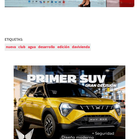
ETIQUETAS:
nueva
club
agua
desarrollo
edición
davivienda