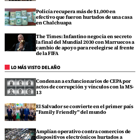
Policía recupera más de $1,000 en
efectivo que fueron hurtados de una casa
en Chalchuapa
The Times: Infantino negocia en secreto
la final del Mundial 2030 con Marruecos a
cambio de apoyo para reelegirse al frente
de la FIFA
LO MÁS VISTO DEL AÑO
Condenan a exfuncionarios de CEPA por
actos de corrupción y vínculos con la MS-
13
El Salvador se convierte en el primer país
"Family Friendly" del mundo
Amplían operativo contra comercios de
dispositivos electrónicos hurtados a