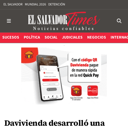
EL SALVADOR
MUNDIAL 2026
DETENCIÓN
SUCESOS
POLÍTICA
SOCIAL
JUDICIALES
NEGOCIOS
INTERNA
Davivienda desarrolló una