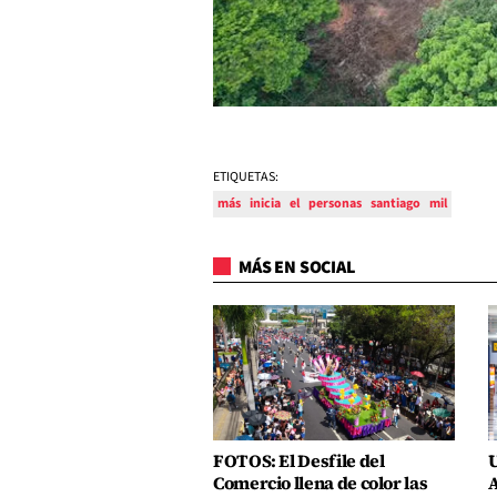
ETIQUETAS:
más
inicia
el
personas
santiago
mil
MÁS EN SOCIAL
FOTOS: El Desfile del
U
Comercio llena de color las
A