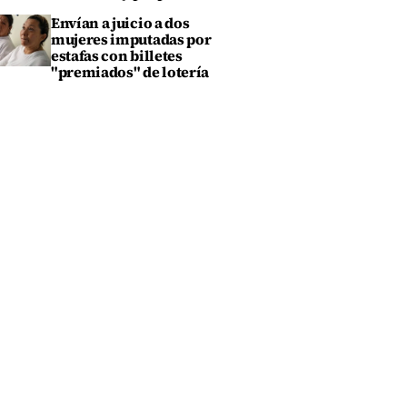
Envían a juicio a dos
mujeres imputadas por
estafas con billetes
"premiados" de lotería