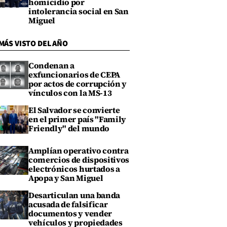
homicidio por
intolerancia social en San
Miguel
MÁS VISTO DEL AÑO
Condenan a
exfuncionarios de CEPA
por actos de corrupción y
vínculos con la MS-13
El Salvador se convierte
en el primer país "Family
Friendly" del mundo
Amplían operativo contra
comercios de dispositivos
electrónicos hurtados a
Apopa y San Miguel
Desarticulan una banda
acusada de falsificar
documentos y vender
vehículos y propiedades