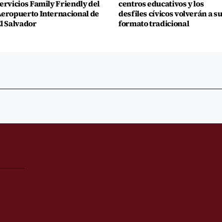
ervicios Family Friendly del
centros educativos y los
eropuerto Internacional de
desfiles cívicos volverán a s
l Salvador
formato tradicional