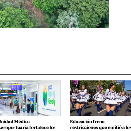
nidad Médica
Educación frena
eroportuaria fortalece los
restricciones que emitió a lo