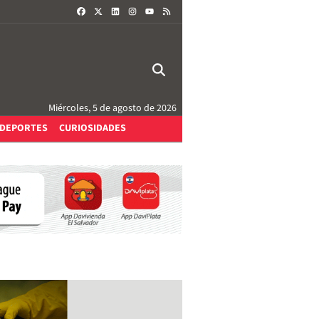
FACEBOOK
X
LINKEDIN
INSTAGRAM
RSS
YOUTUBE
Miércoles, 5 de agosto de 2026
DEPORTES
CURIOSIDADES