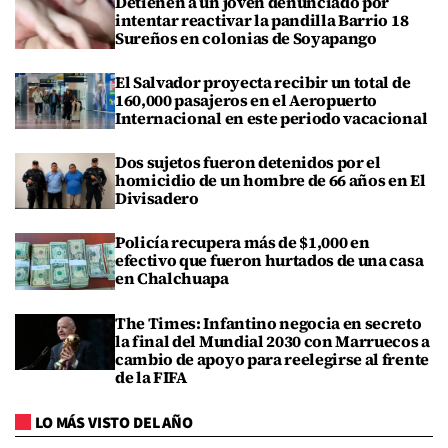
Detienen a un joven denunciado por
intentar reactivar la pandilla Barrio 18
Sureños en colonias de Soyapango
El Salvador proyecta recibir un total de
160,000 pasajeros en el Aeropuerto
Internacional en este periodo vacacional
Dos sujetos fueron detenidos por el
homicidio de un hombre de 66 años en El
Divisadero
Policía recupera más de $1,000 en
efectivo que fueron hurtados de una casa
en Chalchuapa
The Times: Infantino negocia en secreto
la final del Mundial 2030 con Marruecos a
cambio de apoyo para reelegirse al frente
de la FIFA
LO MÁS VISTO DEL AÑO