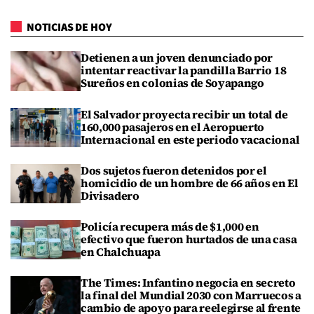
NOTICIAS DE HOY
Detienen a un joven denunciado por
intentar reactivar la pandilla Barrio 18
Sureños en colonias de Soyapango
El Salvador proyecta recibir un total de
160,000 pasajeros en el Aeropuerto
Internacional en este periodo vacacional
Dos sujetos fueron detenidos por el
homicidio de un hombre de 66 años en El
Divisadero
Policía recupera más de $1,000 en
efectivo que fueron hurtados de una casa
en Chalchuapa
The Times: Infantino negocia en secreto
la final del Mundial 2030 con Marruecos a
cambio de apoyo para reelegirse al frente