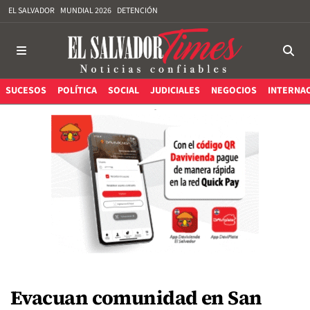
EL SALVADOR
MUNDIAL 2026
DETENCIÓN
SUCESOS
POLÍTICA
SOCIAL
JUDICIALES
NEGOCIOS
INTERNA
Evacuan comunidad en San