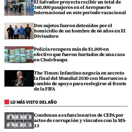
El Salvador proyecta recibir un total de
160,000 pasajeros en el Aeropuerto
Internacional en este periodo vacacional
Dos sujetos fueron detenidos por el
homicidio de un hombre de 66 años en El
Divisadero
Policía recupera más de $1,000 en
efectivo que fueron hurtados de una casa
en Chalchuapa
The Times: Infantino negocia en secreto
la final del Mundial 2030 con Marruecos a
cambio de apoyo para reelegirse al frente
de la FIFA
LO MÁS VISTO DEL AÑO
Condenan a exfuncionarios de CEPA por
actos de corrupción y vínculos con la MS-
13