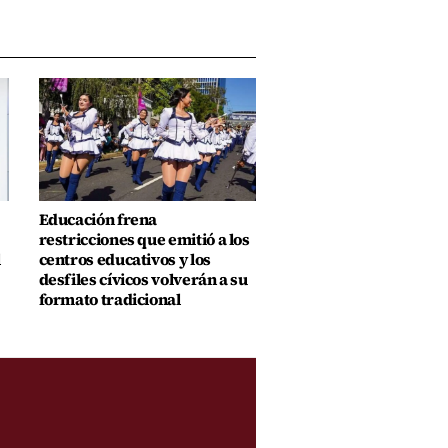
Educación frena
restricciones que emitió a los
l
centros educativos y los
desfiles cívicos volverán a su
formato tradicional