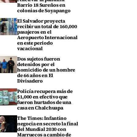
Barrio 18 Sureños en
colonias de Soyapango
El Salvador proyecta
recibir un total de 160,000
pasajeros en el
Aeropuerto Internacional
en este periodo
vacacional
Dos sujetos fueron
detenidos por el
homicidio de un hombre
de 66 años en El
Divisadero
Policía recupera más de
$1,000 en efectivo que
fueron hurtados de una
casa en Chalchuapa
The Times: Infantino
negocia en secreto la final
del Mundial 2030 con
Marruecos a cambio de