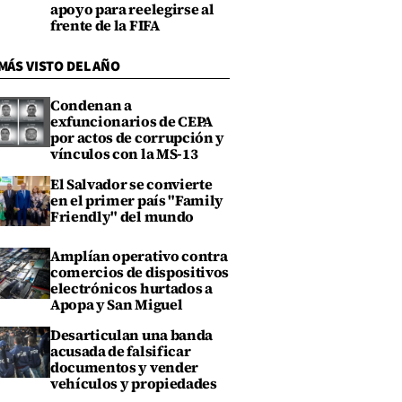
apoyo para reelegirse al
frente de la FIFA
MÁS VISTO DEL AÑO
Condenan a
exfuncionarios de CEPA
por actos de corrupción y
vínculos con la MS-13
El Salvador se convierte
en el primer país "Family
Friendly" del mundo
Amplían operativo contra
comercios de dispositivos
electrónicos hurtados a
Apopa y San Miguel
Desarticulan una banda
acusada de falsificar
documentos y vender
vehículos y propiedades