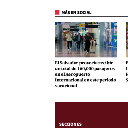
MÁS EN SOCIAL
El Salvador proyecta recibir
F
un total de 160,000 pasajeros
C
en el Aeropuerto
F
Internacional en este periodo
S
vacacional
SECCIONES