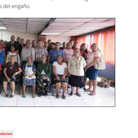
as del engaño.
udacion