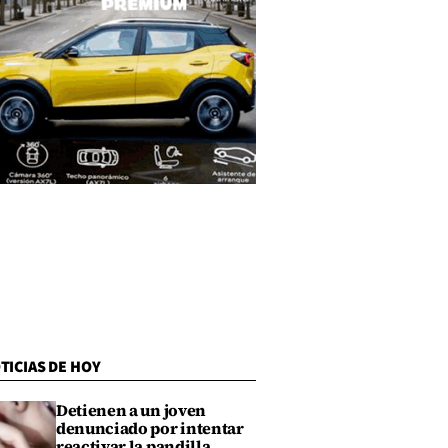
TICIAS DE HOY
Detienen a un joven
denunciado por intentar
reactivar la pandilla