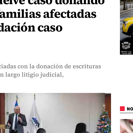
uelve caso donando
amilias afectadas
dación caso
ciadas con la donación de escrituras
largo litigio judicial,
NO