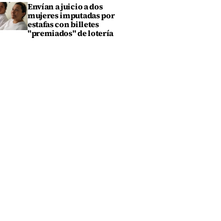
Envían a juicio a dos
mujeres imputadas por
estafas con billetes
"premiados" de lotería