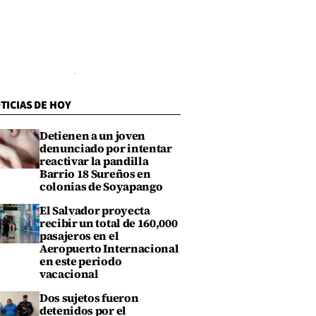
TICIAS DE HOY
Detienen a un joven
denunciado por intentar
reactivar la pandilla
Barrio 18 Sureños en
colonias de Soyapango
El Salvador proyecta
recibir un total de 160,000
pasajeros en el
Aeropuerto Internacional
en este periodo
vacacional
Dos sujetos fueron
detenidos por el