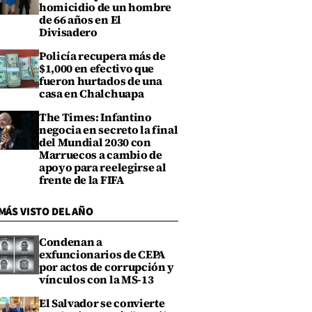
homicidio de un hombre
de 66 años en El
Divisadero
Policía recupera más de
$1,000 en efectivo que
fueron hurtados de una
casa en Chalchuapa
The Times: Infantino
negocia en secreto la final
del Mundial 2030 con
Marruecos a cambio de
apoyo para reelegirse al
frente de la FIFA
MÁS VISTO DEL AÑO
Condenan a
exfuncionarios de CEPA
por actos de corrupción y
vínculos con la MS-13
El Salvador se convierte