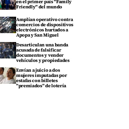
en el primer país "Family
Friendly" del mundo
Amplían operativo contra
comercios de dispositivos
electrónicos hurtados a
Apopa y San Miguel
Desarticulan una banda
acusada de falsificar
documentos y vender
vehículos y propiedades
Envían a juicio a dos
mujeres imputadas por
estafas con billetes
"premiados" de lotería