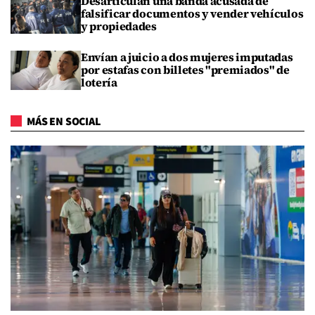
Desarticulan una banda acusada de
falsificar documentos y vender vehículos
y propiedades
Envían a juicio a dos mujeres imputadas
por estafas con billetes "premiados" de
lotería
MÁS EN SOCIAL