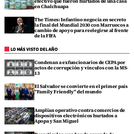
efectivo que fueron hurtados de una casa
en Chalchuapa
The Times: Infantino negocia en secreto
la final del Mundial 2030 con Marruecos a
cambio de apoyo para reelegirse al frente
de la FIFA
LO MÁS VISTO DEL AÑO
Condenan a exfuncionarios de CEPA por
actos de corrupción y vínculos con la MS-
13
El Salvador se convierte en el primer país
"Family Friendly" del mundo
Amplían operativo contra comercios de
dispositivos electrónicos hurtados a
Apopa y San Miguel