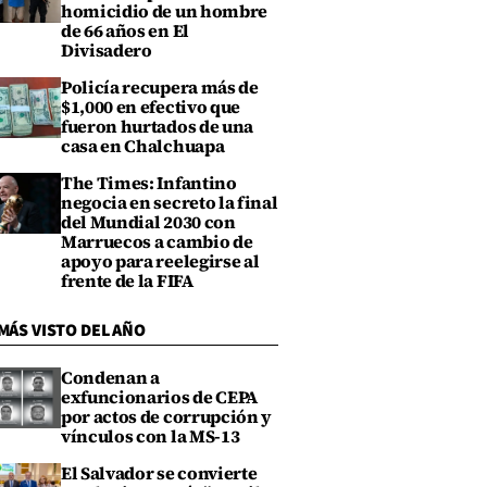
homicidio de un hombre
de 66 años en El
Divisadero
Policía recupera más de
$1,000 en efectivo que
fueron hurtados de una
casa en Chalchuapa
The Times: Infantino
negocia en secreto la final
del Mundial 2030 con
Marruecos a cambio de
apoyo para reelegirse al
frente de la FIFA
MÁS VISTO DEL AÑO
Condenan a
exfuncionarios de CEPA
por actos de corrupción y
vínculos con la MS-13
El Salvador se convierte