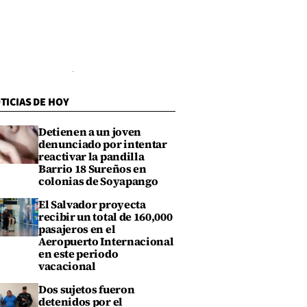
TICIAS DE HOY
Detienen a un joven
denunciado por intentar
reactivar la pandilla
Barrio 18 Sureños en
colonias de Soyapango
El Salvador proyecta
recibir un total de 160,000
pasajeros en el
Aeropuerto Internacional
en este periodo
vacacional
Dos sujetos fueron
detenidos por el