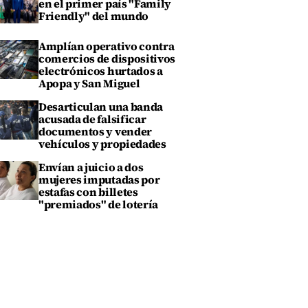
en el primer país "Family
Friendly" del mundo
Amplían operativo contra
comercios de dispositivos
electrónicos hurtados a
Apopa y San Miguel
Desarticulan una banda
acusada de falsificar
documentos y vender
vehículos y propiedades
Envían a juicio a dos
mujeres imputadas por
estafas con billetes
"premiados" de lotería