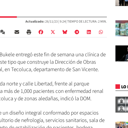
Actualizado:
26/11/23 |
9:24
| TIEMPO DE LECTURA: 2 MIN.
Bukele entregó este fin de semana una clínica de
este tipo que construye la Dirección de Obras
al, en Tecoluca, departamento de San Vicente.
ida norte y calle Libertad, frente al parque
LO 
s a más de 1,000 pacientes con enfermedad renal
coluca y de zonas aledañas, indicó la DOM.
e un diseño integral conformado por espacios
orio de nefrología, servicios sanitarios, sala de
arto de estabilización de pacientes, bodega,