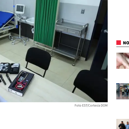
NO
Foto EST/Cortesía DOM