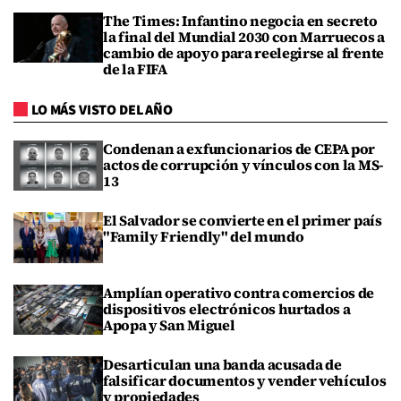
The Times: Infantino negocia en secreto
la final del Mundial 2030 con Marruecos a
cambio de apoyo para reelegirse al frente
de la FIFA
LO MÁS VISTO DEL AÑO
Condenan a exfuncionarios de CEPA por
actos de corrupción y vínculos con la MS-
13
El Salvador se convierte en el primer país
"Family Friendly" del mundo
Amplían operativo contra comercios de
dispositivos electrónicos hurtados a
Apopa y San Miguel
Desarticulan una banda acusada de
falsificar documentos y vender vehículos
y propiedades