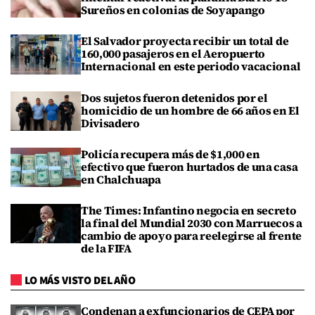
Sureños en colonias de Soyapango
El Salvador proyecta recibir un total de
160,000 pasajeros en el Aeropuerto
Internacional en este periodo vacacional
Dos sujetos fueron detenidos por el
homicidio de un hombre de 66 años en El
Divisadero
Policía recupera más de $1,000 en
efectivo que fueron hurtados de una casa
en Chalchuapa
The Times: Infantino negocia en secreto
la final del Mundial 2030 con Marruecos a
cambio de apoyo para reelegirse al frente
de la FIFA
LO MÁS VISTO DEL AÑO
Condenan a exfuncionarios de CEPA por