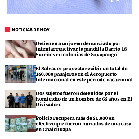
NOTICIAS DE HOY
Detienen a un joven denunciado por
intentar reactivar la pandilla Barrio 18
Sureños en colonias de Soyapango
El Salvador proyecta recibir un total de
160,000 pasajeros en el Aeropuerto
Internacional en este periodo vacacional
Dos sujetos fueron detenidos por el
homicidio de un hombre de 66 años en El
Divisadero
Policía recupera más de $1,000 en
efectivo que fueron hurtados de una casa
en Chalchuapa