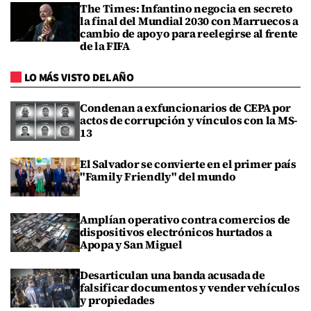
The Times: Infantino negocia en secreto
la final del Mundial 2030 con Marruecos a
cambio de apoyo para reelegirse al frente
de la FIFA
LO MÁS VISTO DEL AÑO
Condenan a exfuncionarios de CEPA por
actos de corrupción y vínculos con la MS-
13
El Salvador se convierte en el primer país
"Family Friendly" del mundo
Amplían operativo contra comercios de
dispositivos electrónicos hurtados a
Apopa y San Miguel
Desarticulan una banda acusada de
falsificar documentos y vender vehículos
y propiedades