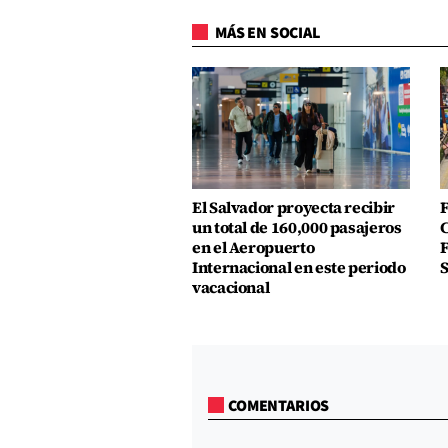
MÁS EN SOCIAL
El Salvador proyecta recibir
F
un total de 160,000 pasajeros
C
en el Aeropuerto
F
Internacional en este periodo
S
vacacional
COMENTARIOS