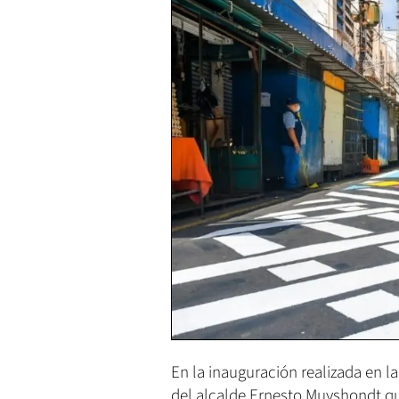
En la inauguración realizada en l
del alcalde Ernesto Muyshondt qu