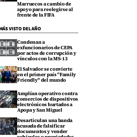
Marruecos a cambio de
apoyo para reelegirse al
frente de la FIFA
MÁS VISTO DEL AÑO
Condenan a
exfuncionarios de CEPA
por actos de corrupción y
vínculos con la MS-13
El Salvador se convierte
en el primer país "Family
Friendly" del mundo
Amplían operativo contra
comercios de dispositivos
electrónicos hurtados a
Apopa y San Miguel
Desarticulan una banda
acusada de falsificar
documentos y vender
vehículos y propiedades