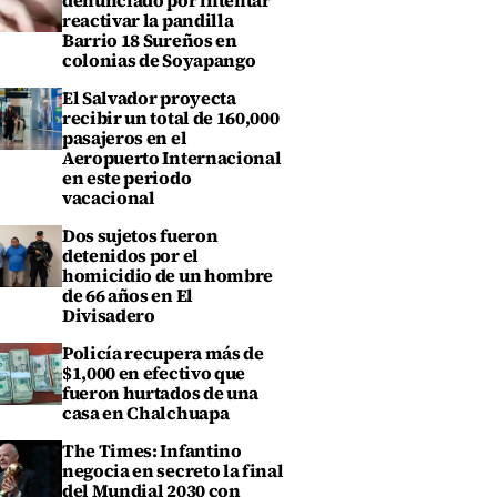
denunciado por intentar
reactivar la pandilla
Barrio 18 Sureños en
colonias de Soyapango
El Salvador proyecta
recibir un total de 160,000
pasajeros en el
Aeropuerto Internacional
en este periodo
vacacional
Dos sujetos fueron
detenidos por el
homicidio de un hombre
de 66 años en El
Divisadero
Policía recupera más de
$1,000 en efectivo que
fueron hurtados de una
casa en Chalchuapa
The Times: Infantino
negocia en secreto la final
del Mundial 2030 con