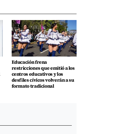
Educación frena
restricciones que emitió a los
l
centros educativos y los
desfiles cívicos volverán a su
formato tradicional