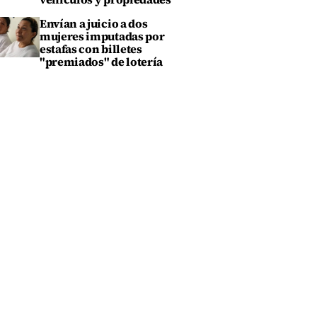
Envían a juicio a dos
mujeres imputadas por
estafas con billetes
"premiados" de lotería