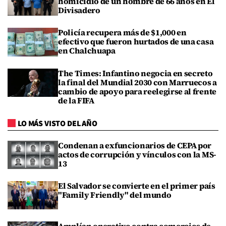
homicidio de un hombre de 66 años en El
Divisadero
Policía recupera más de $1,000 en
efectivo que fueron hurtados de una casa
en Chalchuapa
The Times: Infantino negocia en secreto
la final del Mundial 2030 con Marruecos a
cambio de apoyo para reelegirse al frente
de la FIFA
LO MÁS VISTO DEL AÑO
Condenan a exfuncionarios de CEPA por
actos de corrupción y vínculos con la MS-
13
El Salvador se convierte en el primer país
"Family Friendly" del mundo