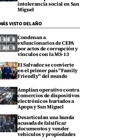
intolerancia social en San
Miguel
MÁS VISTO DEL AÑO
Condenan a
exfuncionarios de CEPA
por actos de corrupción y
vínculos con la MS-13
El Salvador se convierte
en el primer país "Family
Friendly" del mundo
Amplían operativo contra
comercios de dispositivos
electrónicos hurtados a
Apopa y San Miguel
Desarticulan una banda
acusada de falsificar
documentos y vender
vehículos y propiedades