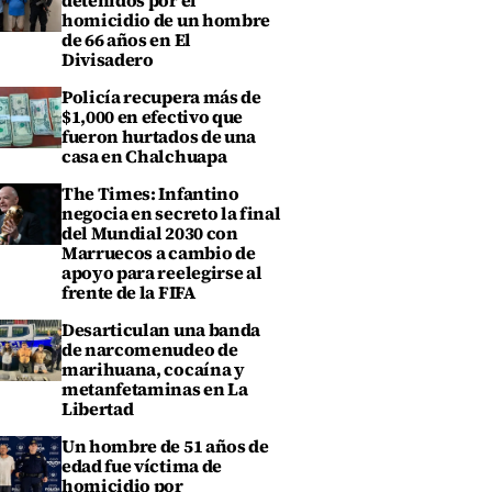
detenidos por el
homicidio de un hombre
de 66 años en El
Divisadero
Policía recupera más de
$1,000 en efectivo que
fueron hurtados de una
casa en Chalchuapa
The Times: Infantino
negocia en secreto la final
del Mundial 2030 con
Marruecos a cambio de
apoyo para reelegirse al
frente de la FIFA
Desarticulan una banda
de narcomenudeo de
marihuana, cocaína y
metanfetaminas en La
Libertad
Un hombre de 51 años de
edad fue víctima de
homicidio por