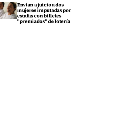
Envían a juicio a dos
mujeres imputadas por
estafas con billetes
"premiados" de lotería